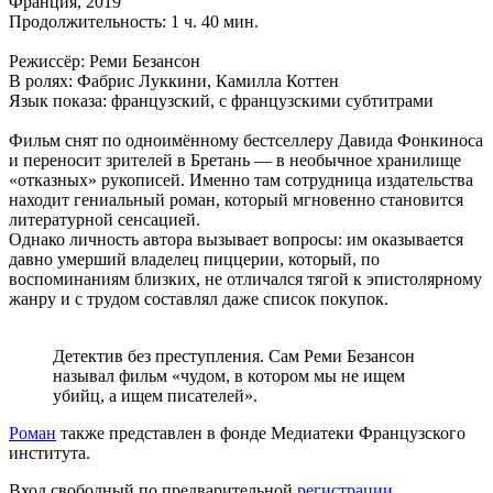
Франция, 2019
Продолжительность: 1 ч. 40 мин.
Режиссёр: Реми Безансон
В ролях: Фабрис Луккини, Камилла Коттен
Язык показа: французский, с французскими субтитрами
Фильм снят по одноимённому бестселлеру Давида Фонкиноса
и переносит зрителей в Бретань — в необычное хранилище
«отказных» рукописей. Именно там сотрудница издательства
находит гениальный роман, который мгновенно становится
литературной сенсацией.
Однако личность автора вызывает вопросы: им оказывается
давно умерший владелец пиццерии, который, по
воспоминаниям близких, не отличался тягой к эпистолярному
жанру и с трудом составлял даже список покупок.
Детектив без преступления. Сам Реми Безансон
называл фильм «чудом, в котором мы не ищем
убийц, а ищем писателей».
Роман
также представлен в фонде Медиатеки Французского
института.
Вход свободный по предварительной
регистрации