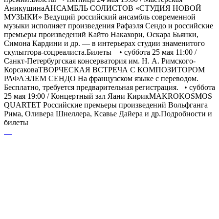
АникушинаАНСАМБЛЬ СОЛИСТОВ «СТУДИЯ НОВОЙ
МУЗЫКИ» Ведущий российский ансамбль современной
музыки исполняет произведения Рафаэля Сендо и российские
премьеры произведений Кайто Накахори, Оскара Бьянки,
Симона Кардини и др. — в интерьерах студии знаменитого
скульптора-соцреалиста.Билеты • суббота 25 мая 11:00 /
Санкт-Петербургская консерватория им. Н. А. Римского-
КорсаковаТВОРЧЕСКАЯ ВСТРЕЧА С КОМПОЗИТОРОМ
РАФАЭЛЕМ СЕНДО На французском языке с переводом.
Бесплатно, требуется предварительная регистрация. • суббота
25 мая 19:00 / Концертный зал Яани КирикMAKROKOSMOS
QUARTET Российские премьеры произведений Вольфганга
Рима, Оливера Шнеллера, Ксавье Дайера и др.Подробности и
билеты