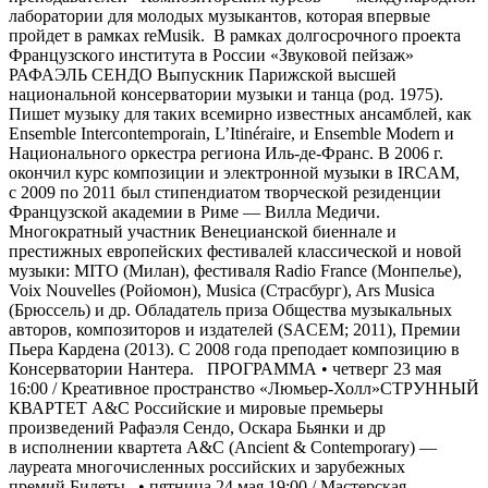
лаборатории для молодых музыкантов, которая впервые
пройдет в рамках reMusik. В рамках долгосрочного проекта
Французского института в России «Звуковой пейзаж»
РАФАЭЛЬ СЕНДО Выпускник Парижской высшей
национальной консерватории музыки и танца (род. 1975).
Пишет музыку для таких всемирно известных ансамблей, как
Ensemble Intercontemporain, L’Itinéraire, и Ensemble Modern и
Национального оркестра региона Иль-де-Франс. В 2006 г.
окончил курс композиции и электронной музыки в IRCAM,
с 2009 по 2011 был стипендиатом творческой резиденции
Французской академии в Риме — Вилла Медичи.
Многократный участник Венецианской биеннале и
престижных европейских фестивалей классической и новой
музыки: MITO (Милан), фестиваля Radio France (Монпелье),
Voix Nouvelles (Ройомон), Musica (Страсбург), Ars Musica
(Брюссель) и др. Обладатель приза Общества музыкальных
авторов, композиторов и издателей (SACEM; 2011), Премии
Пьера Кардена (2013). С 2008 года преподает композицию в
Консерватории Нантера. ПРОГРАММА • четверг 23 мая
16:00 / Креативное пространство «Люмьер-Холл»СТРУННЫЙ
КВАРТЕТ А&C Российские и мировые премьеры
произведений Рафаэля Сендо, Оскара Бьянки и др
в исполнении квартета А&C (Ancient & Contemporary) —
лауреата многочисленных российских и зарубежных
премий.Билеты • пятница 24 мая 19:00 / Мастерская