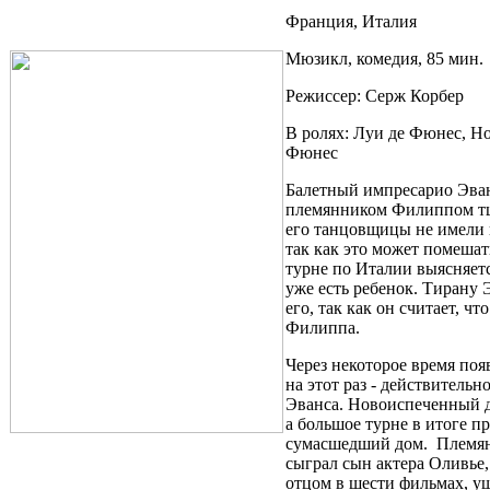
Франция, Италия
Мюзикл, комедия, 85 мин.
Режиссер: Серж Корбер
В ролях: Луи де Фюнес, Н
Фюнес
Балетный импресарио Эван
племянником Филиппом тщ
его танцовщицы не имели 
так как это может помешат
турне по Италии выясняетс
уже есть ребенок. Тирану 
его, так как он считает, ч
Фили
Через некоторое время поя
на этот раз - действитель
Эванса. Новоиспеченный д
а большое турне в итоге п
сумасшедший дом. Племя
сыграл сын актера Оливье,
отцом в шести фильмах, у