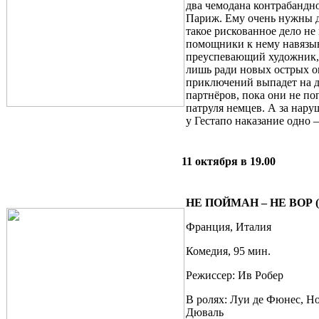
два чемодана контрабандн
Париж. Ему очень нужны де
такое рискованное дело не 
помощники к нему навязыв
преуспевающий художник,
лишь ради новых острых
приключений выпадет на 
партнёров, пока они не по
патруля немцев. А за нару
у Гестапо наказание одно 
11 октября в 19.00
НЕ ПОЙМАН – НЕ ВОР (
Франция, Италия
Комедия, 95 мин.
Режиссер: Ив Робер
В ролях: Луи де Фюнес, Н
Дюваль