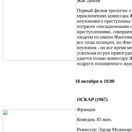
Жак Динам
Первый фильм трилогии о
приключениях комиссара 
неуловимого преступника
потрясен сенсационными 
преступлениями, соверше
злодеем по имени Фантома
все силы полиции, но Фан
неуловим - он все время ме
ускользая из рук правосуди
удается только комиссару
подруги похищенного жур
18 октября в 19.00
ОСКАР (1967)
Франция
Комедия, 85 мин.
Режиссер: Эдуар Молинар