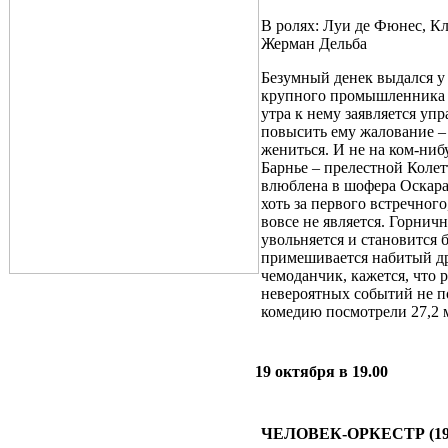
В ролях: Луи де Фюнес, К
Жерман Дельба
Безумный денек выдался у
крупного промышленника Б
утра к нему заявляется уп
повысить ему жалование – 
жениться. И не на ком-нибу
Барнье – прелестной Колетт
влюблена в шофера Оскара
хоть за первого встречного
вовсе не является. Горничн
увольняется и становится б
примешивается набитый д
чемоданчик, кажется, что 
невероятных событий не п
комедию посмотрели 27,2 м
19 октября в 19.00
ЧЕЛОВЕК-ОРКЕСТР (19