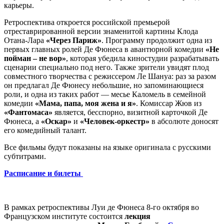
карьеры.
Ретроспектива откроется российской премьерой
отреставрированной версии знаменитой картины Клода
Отана-Лара
«Через Париж»
. Программу продолжит одна из
первых главных ролей Де Фюнеса в авантюрной комедии
«Не
пойман – не вор»
, которая убедила киностудии разрабатывать
сценарии специально под него. Также зрители увидят плод
совместного творчества с режиссером Ле Шануа: раз за разом
он предлагал Де Фюнесу небольшие, но запоминающиеся
роли, и одна из таких работ — месье Каломель в семейной
комедии
«Мама, папа, моя жена и я»
. Комиссар Жюв из
«Фантомаса»
является, бесспорно, визитной карточкой Де
Фюнеса, а
«Оскар»
и
«Человек-оркестр»
в абсолюте доносят
его комедийный талант.
Все фильмы будут показаны на языке оригинала с русскими
субтитрами.
Расписание и билеты
В рамках ретроспективы Луи де Фюнеса 8-го октября во
Французском институте состоится
лекция