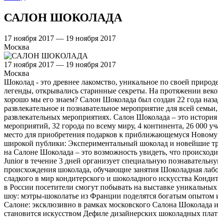
САЛОН ШОКОЛАДА
17 ноября 2017 — 19 ноября 2017
Москва
17 ноября 2017 — 19 ноября 2017
Москва
Шоколад - это древнее лакомство, уникальное по своей природе
легенды, открывались старинные секреты. На протяжении веков 
хорошо мы его знаем? Салон Шоколада был создан 22 года наза
развлекательное и познавательное мероприятие для всей семь
развлекательных мероприятиях. Салон Шоколада – это история 
мероприятий, 32 города по всему миру, 4 континента, 26 000 
место для приобретения подарков к приближающемуся Новому 
широкой публики: Экспериментальный шоколад и новейшие тр
на Салоне Шоколада – это возможность увидеть, что происходи
Junior в течение 3 дней организует специальную познавательн
происхождения шоколада, обучающие занятия Шоколадная лабо
сладкого в мир кондитерского и шоколадного искусства Конди
в России посетители смогут побывать на выставке уникальных 
шоу: мэтры-шоколатье из Франции поделятся богатым опытом 
Салоне: эксклюзивно в рамках московского Салона Шоколада и
становится искусством Дефиле дизайнерских шоколадных плать