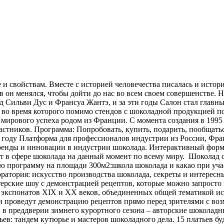
 и свойствам. Вместе с историей человечества писалась и истор
он менялся, чтобы дойти до нас во всем своем совершенстве. Но
д Сильви Дус и Франсуа Жантэ, и за эти годы Салон стал главны
и, во время которого помимо стендов с шоколадной продукцией 
мирового успеха родом из Франции. С момента создания в 1995 
участников. Программа: Попробовать, купить, подарить, пообща
году Платформа для профессионалов индустрии из России, Фра
енды и инновации в индустрии шоколада. Интерактивный форма
т в сфере шоколада на данный момент по всему миру. Шоколад с
ую программу на площади 300м2:школа шоколада и какао при уча
ратория: искусство производства шоколада, секреты и интерес
терские шоу с демонстрацией рецептов, которые можно запросто
экспонатов XIX и XX веков, объединенных общей тематикой иску
и проведут демонстрацию рецептов прямо перед зрителями с в
 в преддверии зимнего курортного сезона – авторские шоколадн
ев: тандем кутюрье и мастеров шоколадного дела. 15 платьев б