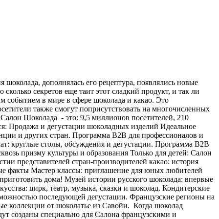
ия шоколада, дополнялась его рецептура, появлялись новые
 сколько секретов еще таит этот сладкий продукт, и так ли
м событием в мире в сфере шоколада и какао. Это
посетители также смогут поприсутствовать на многочисленных
Салон Шоколада - это: 9,5 миллионов посетителей, 210
ться: Продажа и дегустации шоколадных изделий Идеальное
нции и других стран. Программа В2В для профессионалов и
т: круглые столы, обсуждения и дегустации. Программа В2В
квозь призму культуры и образования Только для детей: Салон
стии представителей стран-производителей какао: история
ные факты Мастер классы: приглашение для юных любителей
 приготовить дома! Музей истории русского шоколада: впервые
сства: цирк, театр, музыка, сказки и шоколад. Кондитерские
озможностью последующей дегустации. Французские регионы на
ые коллекции от шоколатье из Савойи. Когда шоколад
удут созданы специально для Салона французскими и