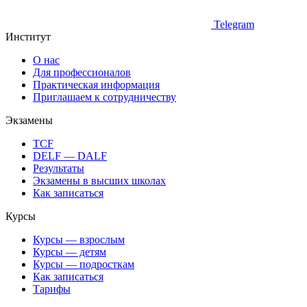
Telegram
Институт
О нас
Для профессионалов
Практическая информация
Приглашаем к сотрудничеству
Экзамены
TCF
DELF — DALF
Результаты
Экзамены в высших школах
Как записаться
Курсы
Курсы — взрослым
Курсы — детям
Курсы — подросткам
Как записаться
Тарифы