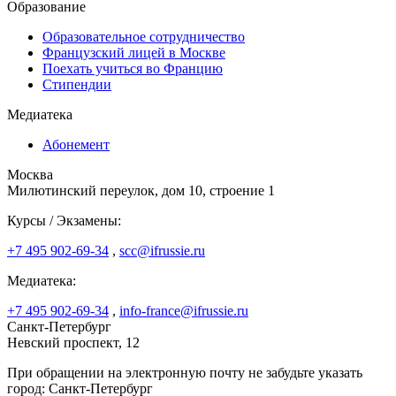
Образование
Образовательное сотрудничество
Французский лицей в Москве
Поехать учиться во Францию
Стипендии
Медиатека
Абонемент
Москва
Милютинский переулок, дом 10, строение 1
Курсы / Экзамены:
+7 495 902-69-34
,
scc@ifrussie.ru
Медиатека:
+7 495 902-69-34
,
info-france@ifrussie.ru
Санкт-Петербург
Невский проспект, 12
При обращении на электронную почту не забудьте указать
город: Санкт-Петербург