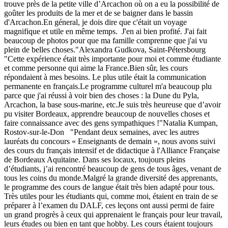
trouve près de la petite ville d’Arcachon où on a eu la possibilité de
goûter les produits de la mer et de se baigner dans le bassin
d'Arcachon.En géneral, je dois dire que c'était un voyage
magnifique et utile en même temps. J'en ai bien profité. J'ai fait
beaucoup de photos pour que ma famille comprenne que j'ai vu
plein de belles choses."Alexandra Gudkova, Saint-Pétersbourg
"Cette expérience était très importante pour moi et comme étudiante
et comme personne qui aime la France.Bien sûr, les cours
répondaient à mes besoins. Le plus utile était la communication
permanente en français.Le programme culturel m'a beaucoup plu
parce que j'ai réussi à voir bien des choses : la Dune du Pyla,
Arcachon, la base sous-marine, etc.Je suis très heureuse que d’avoir
pu visiter Bordeaux, apprendre beaucoup de nouvelles choses et
faire connaissance avec des gens sympathiques !"Natalia Kumpan,
Rostov-sur-le-Don "Pendant deux semaines, avec les autres
lauréats du concours « Enseignants de demain », nous avons suivi
des cours du français intensif et de didactique à l'Alliance Française
de Bordeaux Aquitaine. Dans ses locaux, toujours pleins
d’étudiants, j’ai rencontré beaucoup de gens de tous âges, venant de
tous les coins du monde.Malgré la grande diversité des apprenants,
le programme des cours de langue était très bien adapté pour tous.
Très utiles pour les étudiants qui, comme moi, étaient en train de se
préparer à l’examen du DALF, ces leçons ont aussi permi de faire
un grand progrès à ceux qui apprenaient le français pour leur travail,
leurs études ou bien en tant que hobby. Les cours étaient toujours