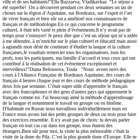
ville et de ses habitants!"Ella Bazzaeva, Vladikavkaz "Le séjour a
été superbe! On a découvert pendant ces deux semaines un tas de
choses sur la région d’Aquitaine, sur Bordeaux, sur l’esprit et l’art
de vivre français et bien sûr on a amélioré nos connaissances de
français et de méthodologie.En ce qui concerne le programme
culturel, il était très varié et plein d’événements.Il n’y avait pas de
temps pour s’ennuyer! Je peux dire que c’est un séjour qui m’a aidée
à me détendre, à m’enrichir sur le plan culturel et éducatif mais aussi
à agrandir mon désir de continuer d’étudier la langue et la culture
françaises.Je voudrais remercier tous les organisateurs, tous les
profs, tous les participants, ma famille d’accueil et tous ceux qui ont
contribué à la réalisation de cet événement exceptionnel et
merveilleux!"Diana Belousova, Toula "Nous avons suivi des
cours à l'Alliance Française de Bordeaux Aquitaine, des cours de
français 4 heures chaque jour et des cours de méthode pédagogique
deux fois par semaine. C'était super utile d'apprendre le français
avec des francophones et des gens d'autres pays qui apprennent le
français comme toi. J'ai beaucoup aimé la méthode d'apprentissage
de la langue et notamment le travail en groupe ou en binôme.
D'habitude en Russie nous travaillons individuellement mais en
France nous avons fait des petits groupes de deux ou trois pour faire
des exercices ensemble. Il n'y avait pas de choix: tu devais parler
français en tout cas car dans ton groupe, tous étaient des
étrangers.Bien sûr pour moi, la visite la plus mémorable c'était la
visite de la dune du Pila. C’est la plus grande dune d'Europe. Elle se