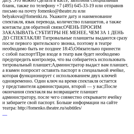
дату. Это можно сделать в кассе, заполнив специальный
бланк, также по телефону +7 (495) 645-33-19 или отправив
письмо на почту fomenko@theatre.ru или
belyakova@fomenki.ru. Укажите дату и наименование
спектакля, язык перевода, количество планшетов, а также
контакты для обратной связи;ОЧЕНЬ ПРОСИМ
ЗАКАЗЫВАТЬ СУБТИТРЫ НЕ МЕНЕЕ, ЧЕМ ЗА 1 ДЕНЬ
ДО СПЕКТАКЛЯ! Титровальные планшеты выдаются сразу
после первого зрительского звонка, поэтому в театре
необходимо быть не позднее 18:45;Обязательно принести
с собой паспорт!При входе в театр вам будет необходимо
предупредить контролера, что вы собираетесь использовать
титровальный планшет;Администратор выдаст вам планшет,
а взамен попросит оставить паспорт в специальной ячейке,
которая функционирует с использованием двух ключей
одновременно. Один ключ на время спектакля остается
у представителя администрации, второй — у вас;После
окончания спектакля вы возвращаете планшет
администратору, после чего совместно открываете ячейку
и забираете свой паспорт. Больше информации на сайте
театра: http://fomenko.theatre.ru/subtitles/