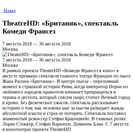
Назад
TheatreHD: «Британик», спектакль
Комеди Франсез
7 августа 2018 — 30 августа 2018
Москва
7 августа 2018 — 30 августа 2018
Москва
В рамках проекта TheatreHD «Комеди Франсез в кино» в
августе премьера спектакля главного театра Франции по пьесе
Жана Расина «Британик». В центре пьесы – переломный
момент в страшной истории Рима, когда император Нерон из
любимого народом правителя начинает превращаться в
тирана и деспота, который совсем скоро утопит Вечный город
в крови. Без физических ужасов, спектакль рассказывает
историю о том, как человека шаг за шагом разъедает жажда
абсолютной власти и страх ее потерять. Спектакль поставил
знаменитый режиссер Стефан Брауншвейг. В главных ролях:
Лоран Стоккер, Стефан Варюпен, Доминик Блан. С 7 августа
в кинотеатрах проекта TheatreHD