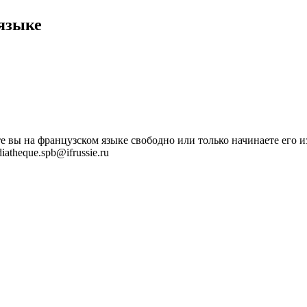
языке
 вы на французском языке свободно или только начинаете его изу
atheque.spb@ifrussie.ru