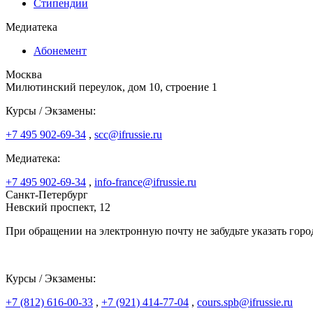
Стипендии
Медиатека
Абонемент
Москва
Милютинский переулок, дом 10, строение 1
Курсы / Экзамены:
+7 495 902-69-34
,
scc@ifrussie.ru
Медиатека:
+7 495 902-69-34
,
info-france@ifrussie.ru
Санкт-Петербург
Невский проспект, 12
При обращении на электронную почту не забудьте указать горо
Курсы / Экзамены:
+7 (812) 616-00-33
,
+7 (921) 414-77-04
,
cours.spb@ifrussie.ru