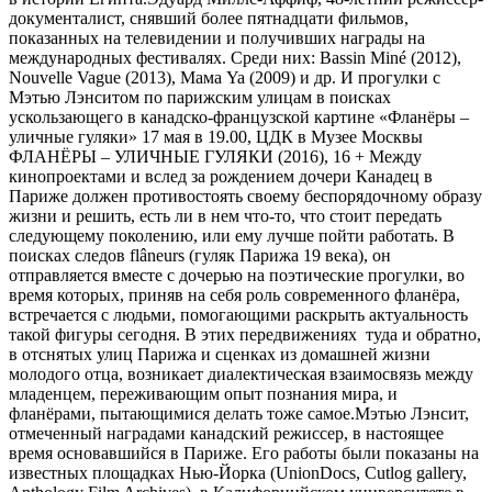
документалист, снявший более пятнадцати фильмов,
показанных на телевидении и получивших награды на
международных фестивалях. Среди них: Bassin Miné (2012),
Nouvelle Vague (2013), Мама Ya (2009) и др. И прогулки с
Мэтью Лэнситом по парижским улицам в поисках
ускользающего в канадско-французской картине «Фланёры –
уличные гуляки» 17 мая в 19.00, ЦДК в Музее Москвы
ФЛАНЁРЫ – УЛИЧНЫЕ ГУЛЯКИ (2016), 16 + Между
кинопроектами и вслед за рождением дочери Канадец в
Париже должен противостоять своему беспорядочному образу
жизни и решить, есть ли в нем что-то, что стоит передать
следующему поколению, или ему лучше пойти работать. В
поисках следов flâneurs (гуляк Парижа 19 века), он
отправляется вместе с дочерью на поэтические прогулки, во
время которых, приняв на себя роль современного фланёра,
встречается с людьми, помогающими раскрыть актуальность
такой фигуры сегодня. В этих передвижениях туда и обратно,
в отснятых улиц Парижа и сценках из домашней жизни
молодого отца, возникает диалектическая взаимосвязь между
младенцем, переживающим опыт познания мира, и
фланёрами, пытающимися делать тоже самое.Мэтью Лэнсит,
отмеченный наградами канадский режиссер, в настоящее
время основавшийся в Париже. Его работы были показаны на
известных площадках Нью-Йорка (UnionDocs, Cutlog gallery,