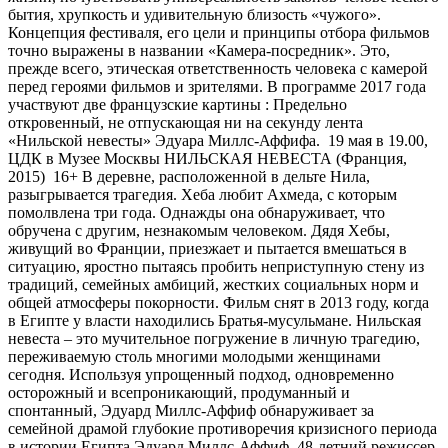
бытия, хрупкость и удивительную близость «чужого».
Концепция фестиваля, его цели и принципы отбора фильмов
точно выражены в названии «Камера-посредник». Это,
прежде всего, этическая ответственность человека с камерой
перед героями фильмов и зрителями. В программе 2017 года
участвуют две французские картины : Предельно
откровенный, не отпускающая ни на секунду лента
«Нильской невесты» Эдуара Миллс-Аффифа. 19 мая в 19.00,
ЦДК в Музее Москвы НИЛЬСКАЯ НЕВЕСТА (Франция,
2015) 16+ В деревне, расположенной в дельте Нила,
разыгрывается трагедия. Хеба любит Ахмеда, с которым
помолвлена три года. Однажды она обнаруживает, что
обручена с другим, незнакомым человеком. Дядя Хебы,
живущий во Франции, приезжает и пытается вмешаться в
ситуацию, яростно пытаясь пробить неприступную стену из
традиций, семейных амбиций, жестких социальных норм и
общей атмосферы покорности. Фильм снят в 2013 году, когда
в Египте у власти находились Братья-мусульмане. Нильская
невеста – это мучительное погружение в личную трагедию,
переживаемую столь многими молодыми женщинами
сегодня. Используя упрощенный подход, одновременно
осторожный и всепроникающий, продуманный и
спонтанный, Эдуард Миллс-Аффиф обнаруживает за
семейной драмой глубокие противоречия кризисного периода
в истории Египта.Эдуард Миллс-Аффиф, 48-летний режиссер-