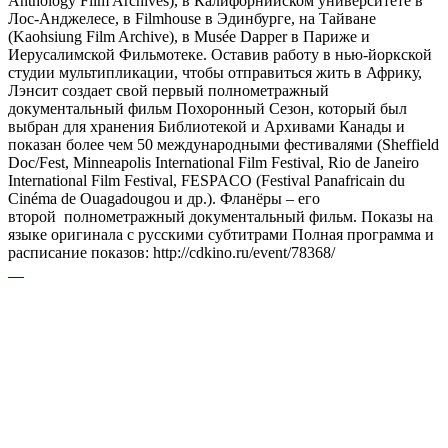
Anthology Film Archives), в Калифорнийском университете в
Лос-Анджелесе, в Filmhouse в Эдинбурге, на Тайване
(Kaohsiung Film Archive), в Musée Dapper в Париже и
Иерусалимской Фильмотеке. Оставив работу в нью-йоркской
студии мультипликации, чтобы отправиться жить в Африку,
Лэнсит создает свой первый полнометражный
документальный фильм Похоронный Сезон, который был
выбран для хранения Библиотекой и Архивами Канады и
показан более чем 50 международными фестивалями (Sheffield
Doc/Fest, Minneapolis International Film Festival, Rio de Janeiro
International Film Festival, FESPACO (Festival Panafricain du
Cinéma de Ouagadougou и др.). Фланёры – его
второй полнометражный документальный фильм. Показы на
языке оригинала с русскими субтитрами Полная программа и
расписание показов: http://cdkino.ru/event/78368/