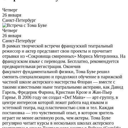
Четверг
26 января
Санкт-Петербург
Четверг
26 января
Санкт-Петербург
В рамках творческой встречи французский театральный
режиссер и актер представит свои проекты и прочитает
отрывки из «Сокровища смиренных» Мориса Метерлинка. На
французском языке с переводом. Бесплатно, рекомендуется
предварительная регистрация. Окончив
факультет фундаментальной физики, Тома Буве решил
сменить специализацию и продолжил обучение в парижской
частной школе актерского мастерства Флоран — вместе с
такими известными ныне театральными актерами, как Давид
Гарель, Фредерик Фарина, Кристиан Крозе и Жан-Пьер
Гарнье. В 2006 году он создал «Def Maira» — арт-группу, в
центре интересов которой лежит работа над языком и
эстетикой театра, над пластичностью слов и тел. Каждая
постановка — это чувственный опыт, в котором зритель
играет не менее активную роль, чем актеры. Тома Буве
регулярно читает курсы в нескольких школах актерского