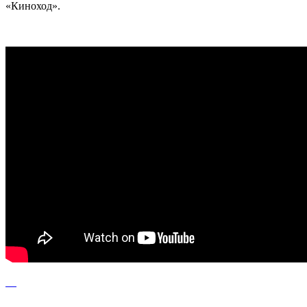
«Киноход».