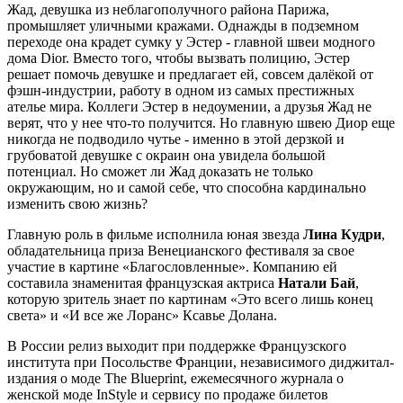
Жад, девушка из неблагополучного района Парижа,
промышляет уличными кражами. Однажды в подземном
переходе она крадет сумку у Эстер - главной швеи модного
дома Dior. Вместо того, чтобы вызвать полицию, Эстер
решает помочь девушке и предлагает ей, совсем далёкой от
фэшн-индустрии, работу в одном из самых престижных
ателье мира. Коллеги Эстер в недоумении, а друзья Жад не
верят, что у нее что-то получится. Но главную швею Диор еще
никогда не подводило чутье - именно в этой дерзкой и
грубоватой девушке с окраин она увидела большой
потенциал. Но сможет ли Жад доказать не только
окружающим, но и самой себе, что способна кардинально
изменить свою жизнь?
Главную роль в фильме исполнила юная звезда
Лина Кудри
,
обладательница приза Венецианского фестиваля за свое
участие в картине «Благословленные». Компанию ей
составила знаменитая французская актриса
Натали Бай
,
которую зритель знает по картинам «Это всего лишь конец
света» и «И все же Лоранс» Ксавье Долана.
В России релиз выходит при поддержке Французского
института при Посольстве Франции, независимого диджитал-
издания о моде The Blueprint,
ежемесячного журнала о
женской моде In
Style и сервису по продаже билетов