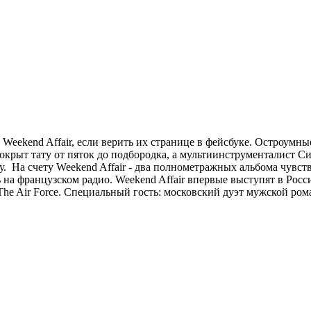
 Weekend Affair, если верить их странице в фейсбуке. Остроумн
 покрыт тату от пяток до подбородка, а мультиинструменталист С
 На счету Weekend Affair - два полнометражных альбома чувств
на французском радио. Weekend Affair впервые выступят в Росси
d The Air Force. Специальный гость: московский дуэт мужской ром