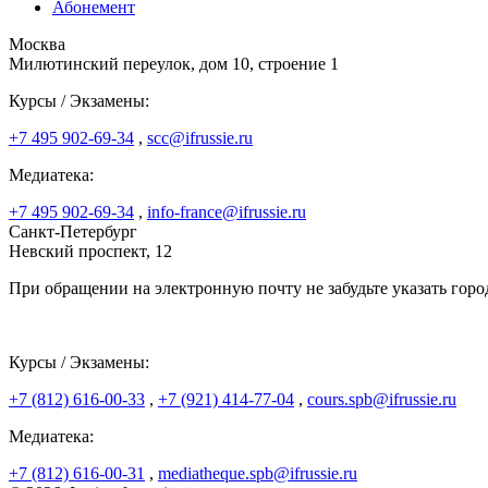
Абонемент
Москва
Милютинский переулок, дом 10, строение 1
Курсы / Экзамены:
+7 495 902-69-34
,
scc@ifrussie.ru
Медиатека:
+7 495 902-69-34
,
info-france@ifrussie.ru
Санкт-Петербург
Невский проспект, 12
При обращении на электронную почту не забудьте указать горо
Курсы / Экзамены:
+7 (812) 616-00-33
,
+7 (921) 414-77-04
,
cours.spb@ifrussie.ru
Медиатека:
+7 (812) 616-00-31
,
mediatheque.spb@ifrussie.ru