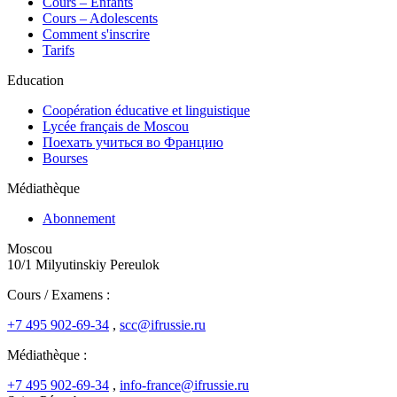
Cours – Enfants
Cours – Adolescents
Comment s'inscrire
Tarifs
Education
Coopération éducative et linguistique
Lycée français de Moscou
Поехать учиться во Францию
Bourses
Médiathèque
Abonnement
Moscou
10/1 Milyutinskiy Pereulok
Cours / Examens :
+7 495 902-69-34
,
scc@ifrussie.ru
Médiathèque :
+7 495 902-69-34
,
info-france@ifrussie.ru