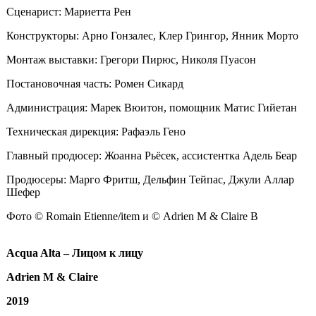
Сценарист: Мариетта Рен
Конструкторы: Арно Гонзалес, Клер Грингор, Янник Морто
Монтаж выставки: Грегори Пирюс, Николя Пуасон
Постановочная часть: Ромен Сикард
Администрация: Марек Вюитон, помощник Матис Гийетан
Техническая дирекция: Рафаэль Гено
Главный продюсер: Жоанна Рьёсек, ассистентка Адель Беар
Продюсеры: Марго Фритш, Дельфин Тейпас, Джули Аллар
Шефер
Фото © Romain Etienne/item и © Adrien M & Claire B
Acqua Alta – Лицом к лицу
Adrien M & Claire
2019