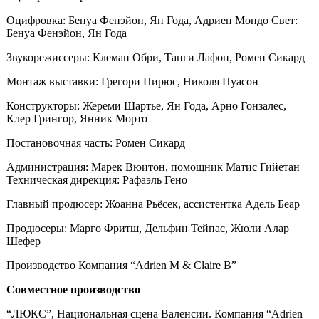
Оцифровка: Бенуа Фенэйон, Ян Года, Адриен Мондо Свет:
Бенуа Фенэйон, Ян Года
Звукорежиссеры: Клеман Обри, Танги Лафон, Ромен Сикард
Монтаж выставки: Грегори Пирюс, Николя Пуасон
Конструкторы: Жереми Шартье, Ян Года, Арно Гонзалес,
Клер Грингор, Янник Морто
Постановочная часть: Ромен Сикард
Администрация: Марек Вюитон, помощник Матис Гийетан
Техническая дирекция: Рафаэль Гено
Главный продюсер: Жоанна Рьёсек, ассистентка Адель Беар
Продюсеры: Марго Фритш, Дельфин Тейпас, Жюли Алар
Шефер
Производство Компания “Аdrien М & Claire B”
Совместное производство
“ЛЮКС”, Национальная сцена Валенсии. Компания “Adrien