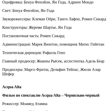
Оцифровка: Бенуа Фенэйон, Ян Года, Адриен Мондо
Свет: Бенуа Фенэйон, Ян Года
Звукорежиссеры: Клеман Обри, Танги Лафон, Ромен Сикард
Конструкторы: Жереми Шартье, Ян Года
Постановочная часть: Ромен Сикард
Администрация: Марек Вюитон, помощник Матис Гийетан
Техническая дирекция: Рафаэль Гено
Главный продюсер: Жоанна Рьёсек, ассистентка Адель Беар
Продюсеры: Марго Фритш, Дельфин Тейпас, Жюли Алар
Шефер
Acqua Alta
Фильм по спектаклю Acqua Alta – Чернильно-черный
Режиссер: Моамед Атамна