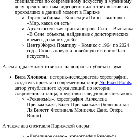
специалистка по современному искусству и музейному
делу представит нам видеорепортаж о трех выставках,
проходящих в данный момент в Париже
Торговая биржа – Коллекция Пино – выставка
«Мир, каков он есть»
Археологическая крипта острова Сите – Выставка
«В Сене: объекты, найденные с доисторических
времен до наших дней».
Центр Жоржа Помпиду – Комикс с 1964 по 2024
год – Сквозь новую и новейшую историю 9-го
искусства.
Александра сможет ответить на вопросы публики в зуме.
Вита Хлопова,
историк-исследователь хореографии,
создатель проекта о современном танце
No Fixed Points
,
автор углубленного курса лекций по истории
современного танца, представит следующие спектакли:
«Реквием/ы», хореография Анжелена
Прельжокажа, Балет Прельжокажа (Большой зал
Ля Вилетт, Фестиваль Монпелье Данс, Опера
Виши)
А также два спектакля Парижской оперы:
«Лебединое озеро», хореография Рудольфа