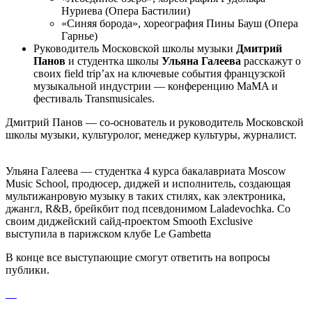
Нуриева (Опера Бастилии)
«Синяя борода», хореография Пины Бауш (Опера
Гарнье)
Руководитель Московской школы музыки
Дмитрий
Панов
и студентка школы
Ульяна Галеева
расскажут о
своих field trip’ах на ключевые события французской
музыкальной индустрии — конференцию MaMA и
фестиваль Transmusicales.
Дмитрий Панов — со-основатель и руководитель Московской
школы музыки, культуролог, менеджер культуры, журналист.
Ульяна Галеева — студентка 4 курса бакалавриата Moscow
Music School, продюсер, диджей и исполнитель, создающая
мультижанровую музыку в таких стилях, как электроника,
джангл, R&B, брейкбит под псевдонимом Laladevochka. Со
своим диджейский сайд-проектом Smooth Exclusive
выступила в парижском клубе Le Gambetta
В конце все выступающие смогут ответить на вопросы
публики.