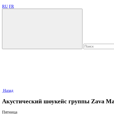
RU
FR
Назад
Акустический шоукейс группы Zava Ma
Пятница