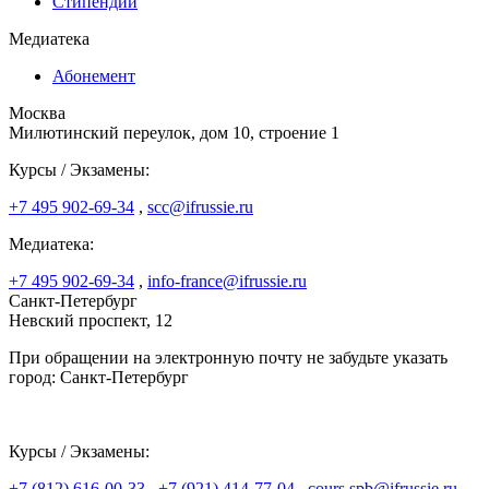
Стипендии
Медиатека
Абонемент
Москва
Милютинский переулок, дом 10, строение 1
Курсы / Экзамены:
+7 495 902-69-34
,
scc@ifrussie.ru
Медиатека:
+7 495 902-69-34
,
info-france@ifrussie.ru
Санкт-Петербург
Невский проспект, 12
При обращении на электронную почту не забудьте указать
город: Санкт-Петербург
Курсы / Экзамены:
+7 (812) 616-00-33
,
+7 (921) 414-77-04
,
cours.spb@ifrussie.ru