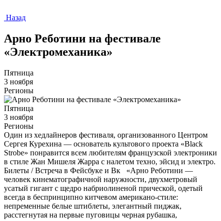
Назад
Арно Реботини на фестивале
«Электромеханика»
Пятница
3 ноября
Регионы
Пятница
3 ноября
Регионы
Один из хедлайнеров фестиваля, организованного Центром
Сергея Курехина — основатель культового проекта «Black
Strobe» понравится всем любителям французской электроники
в стиле Жан Мишеля Жарра с налетом техно, эйсид и электро.
Билеты / Встреча в Фейсбуке и Вк «Арно Реботини —
человек кинематографичной наружности, двухметровый
усатый гигант с щедро набриолиненой прической, одетый
всегда в беспринципно китчевом американо-стиле:
непременные белые штиблеты, элегантный пиджак,
расстегнутая на первые пуговицы черная рубашка,