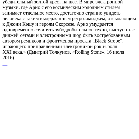
убедительный золтой крест на шее. В мире электронной
музыки, где Арно с его космическим холодным стилем
занимает отдельное место, достаточно странно увидеть
человека с таким выдержанным ретро-имиджем, отсылающим
к Джони Кэшу и героям Скорсезе. Арно умудряется
одновременно сочинять зубодробительное техно, выступать с
диджей-сетами и электронными шоу, быть востребованным
автором ремиксов и фронтменом проекта „Black Strobe“,
играющего приправленный электроникой рок-н-ролл
XXI века.» (Дмитрий Толкунов, «Rolling Stone», 16 июля
2016)