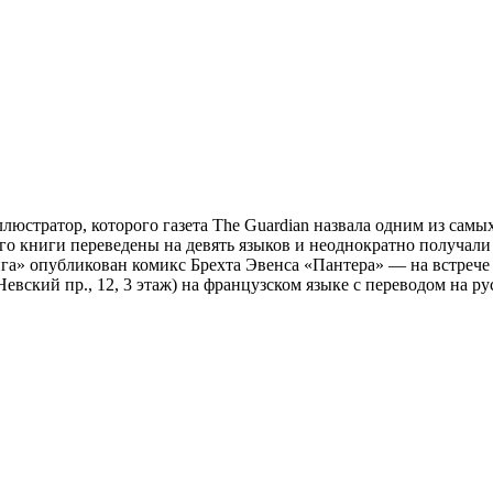
юстратор, которого газета The Guardian назвала одним из сам
го книги переведены на девять языков и неоднократно получали
ига» опубликован комикс Брехта Эвенса «Пантера» — на встрече 
(Невский пр., 12, 3 этаж) на французском языке с переводом н