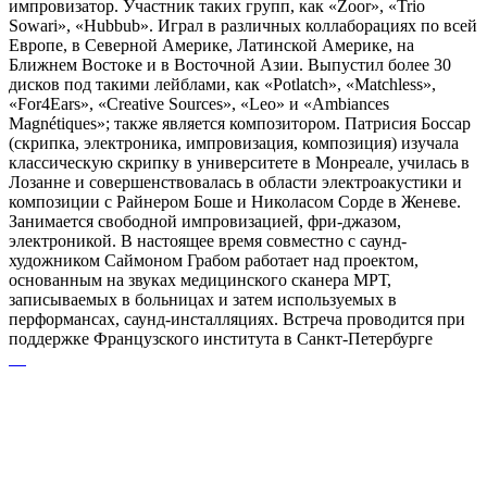
импровизатор. Участник таких групп, как «Zoor», «Trio
Sowari», «Hubbub». Играл в различных коллаборациях по всей
Европе, в Северной Америке, Латинской Америке, на
Ближнем Востоке и в Восточной Азии. Выпустил более 30
дисков под такими лейблами, как «Potlatch», «Matchless»,
«For4Ears», «Creative Sources», «Leo» и «Ambiances
Magnétiques»; также является композитором. Патрисия Боссар
(скрипка, электроника, импровизация, композиция) изучала
классическую скрипку в университете в Монреале, училась в
Лозанне и совершенствовалась в области электроакустики и
композиции с Райнером Боше и Николасом Сорде в Женеве.
Занимается свободной импровизацией, фри-джазом,
электроникой. В настоящее время совместно с саунд-
художником Саймоном Грабом работает над проектом,
основанным на звуках медицинского сканера МРТ,
записываемых в больницах и затем используемых в
перформансах, саунд-инсталляциях. Встреча проводится при
поддержке Французского института в Санкт-Петербурге