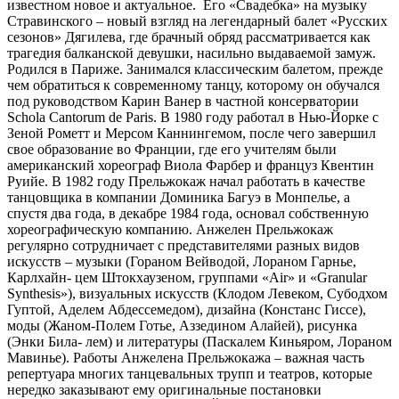
известном новое и актуальное. Его «Свадебка» на музыку
Стравинского – новый взгляд на легендарный балет «Русских
сезонов» Дягилева, где брачный обряд рассматривается как
трагедия балканской девушки, насильно выдаваемой замуж.
Родился в Париже. Занимался классическим балетом, прежде
чем обратиться к современному танцу, которому он обучался
под руководством Карин Ванер в частной консерватории
Schola Cantorum de Paris. В 1980 году работал в Нью-Йорке с
Зеной Рометт и Мерсом Каннингемом, после чего завершил
свое образование во Франции, где его учителям были
американский хореограф Виола Фарбер и француз Квентин
Руийе. В 1982 году Прельжокаж начал работать в качестве
танцовщика в компании Доминика Багуэ в Монпелье, а
спустя два года, в декабре 1984 года, основал собственную
хореографическую компанию. Анжелен Прельжокаж
регулярно сотрудничает с представителями разных видов
искусств – музыки (Гораном Вейводой, Лораном Гарнье,
Карлхайн- цем Штокхаузеном, группами «Air» и «Granular
Synthesis»), визуальных искусств (Клодом Левеком, Субодхом
Гуптой, Аделем Абдессемедом), дизайна (Констанс Гиссе),
моды (Жаном-Полем Готье, Аззедином Алайей), рисунка
(Энки Била- лем) и литературы (Паскалем Киньяром, Лораном
Мавинье). Работы Анжелена Прельжокажа – важная часть
репертуара многих танцевальных трупп и театров, которые
нередко заказывают ему оригинальные постановки