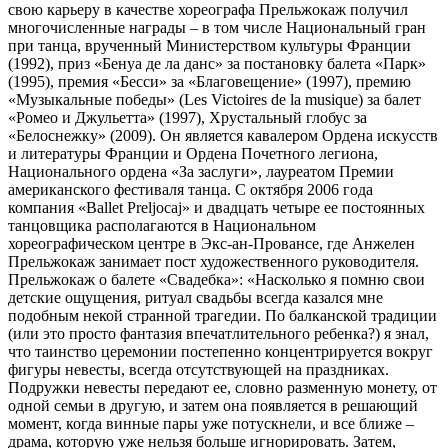
свою карьеру в качестве хореографа Прельжокаж получил
многочисленные награды – в том числе Национальный гран
при танца, врученный Министерством культуры Франции
(1992), приз «Бенуа де ла данс» за постановку балета «Парк»
(1995), премия «Бесси» за «Благовещение» (1997), премию
«Музыкальные победы» (Les Victoires de la musique) за балет
«Ромео и Джульетта» (1997), Хрустальный глобус за
«Белоснежку» (2009). Он является кавалером Ордена искусств
и литературы Франции и Ордена Почетного легиона,
Национального ордена «За заслуги», лауреатом Премии
американского фестиваля танца. С октября 2006 года
компания «Ballet Preljocaj» и двадцать четыре ее постоянных
танцовщика располагаются в Национальном
хореографическом центре в Экс-ан-Провансе, где Анжелен
Прельжокаж занимает пост художественного руководителя.
Прельжокаж о балете «Свадебка»: «Насколько я помню свои
детские ощущения, ритуал свадьбы всегда казался мне
подобным некой странной трагедии. По балканской традиции
(или это просто фантазия впечатлительного ребенка?) я знал,
что таинство церемонии постепенно концентрируется вокруг
фигуры невесты, всегда отсутствующей на праздниках.
Подружки невесты передают ее, словно разменную монету, от
одной семьи в другую, и затем она появляется в решающий
момент, когда винные пары уже потускнели, и все ближе –
драма, которую уже нельзя больше игнорировать. Затем,