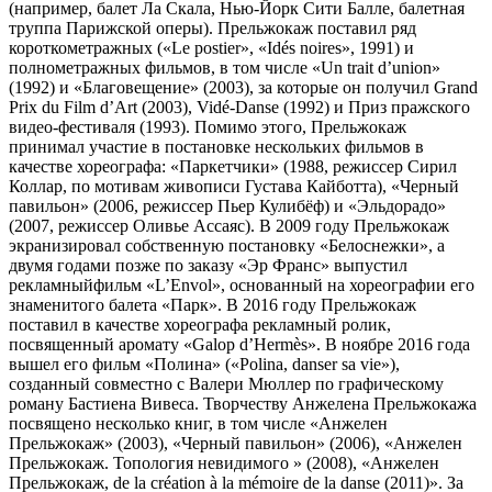
(например, балет Ла Скала, Нью-Йорк Сити Балле, балетная
труппа Парижской оперы). Прельжокаж поставил ряд
короткометражных («Le postier», «Idés noires», 1991) и
полнометражных фильмов, в том числе «Un trait d’union»
(1992) и «Благовещение» (2003), за которые он получил Grand
Prix du Film d’Art (2003), Vidé-Danse (1992) и Приз пражского
видео-фестиваля (1993). Помимо этого, Прельжокаж
принимал участие в постановке нескольких фильмов в
качестве хореографа: «Паркетчики» (1988, режиссер Сирил
Коллар, по мотивам живописи Густава Кайботта), «Черный
павильон» (2006, режиссер Пьер Кулибёф) и «Эльдорадо»
(2007, режиссер Оливье Ассаяс). В 2009 году Прельжокаж
экранизировал собственную постановку «Белоснежки», а
двумя годами позже по заказу «Эр Франс» выпустил
рекламныйфильм «L’Envol», основанный на хореографии его
знаменитого балета «Парк». В 2016 году Прельжокаж
поставил в качестве хореографа рекламный ролик,
посвященный аромату «Galop d’Hermès». В ноябре 2016 года
вышел его фильм «Полина» («Polina, danser sa vie»),
созданный совместно с Валери Мюллер по графическому
роману Бастиена Вивеса. Творчеству Анжелена Прельжокажа
посвящено несколько книг, в том числе «Анжелен
Прельжокаж» (2003), «Черный павильон» (2006), «Анжелен
Прельжокаж. Топология невидимого » (2008), «Анжелен
Прельжокаж, de la création à la mémoire de la danse (2011)». За