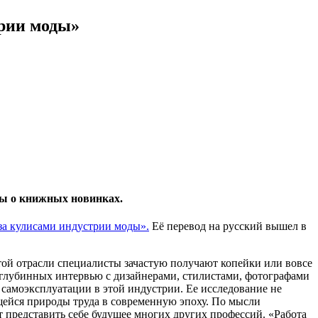
трии моды»
воры о книжных новинках.
 за кулисами индустрии моды».
Её перевод на русский вышел в
ой отрасли специалисты зачастую получают копейки или вовсе
 глубинных интервью с дизайнерами, стилистами, фотографами
амоэксплуатации в этой индустрии. Ее исследование не
ейся природы труда в современную эпоху. По мысли
т представить себе будущее многих других профессий. «Работа