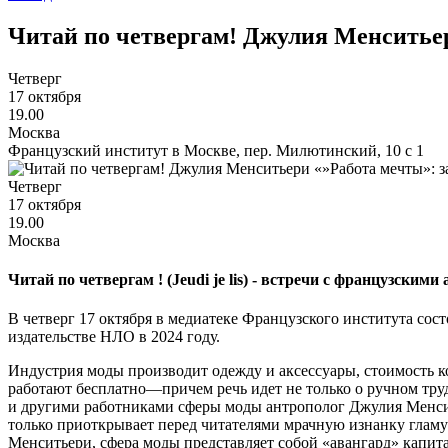
Читай по четвергам! Джулия Менситьер
Четверг
17 октября
19.00
Москва
Французский институт в Москве, пер. Милютинский, 10 с 1
Четверг
17 октября
19.00
Москва
Читай по четвергам ! (Jeudi je lis) - встречи с французск
В четверг 17 октября в медиатеке Французского института со
издательстве НЛО в 2024 году.
Индустрия моды производит одежду и аксессуары, стоимость ко
работают бесплатно—причем речь идет не только о ручном труд
и другими работниками сферы моды антрополог Джулия Менсить
только приоткрывает перед читателями мрачную изнанку гламу
Менситьери, сфера моды представляет собой «авангард» капита