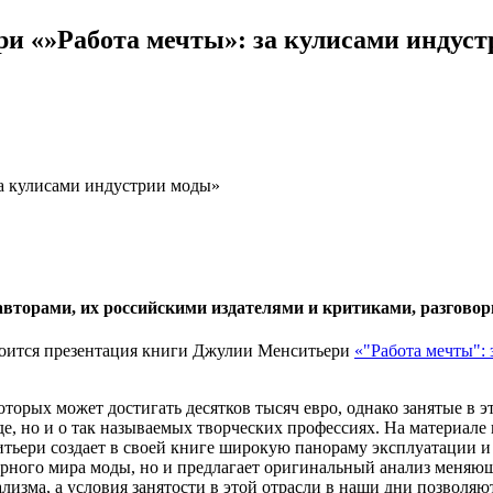
и «»Работа мечты»: за кулисами индус
ими авторами, их российскими издателями и критиками, разго
стоится презентация книги Джулии Менситьери
«"Работа мечты":
торых может достигать десятков тысяч евро, однако занятые в эт
е, но и о так называемых творческих профессиях. На материале
ери создает в своей книге широкую панораму эксплуатации и с
рного мира моды, но и предлагает оригинальный анализ меняющ
лизма, а условия занятости в этой отрасли в наши дни позволяю