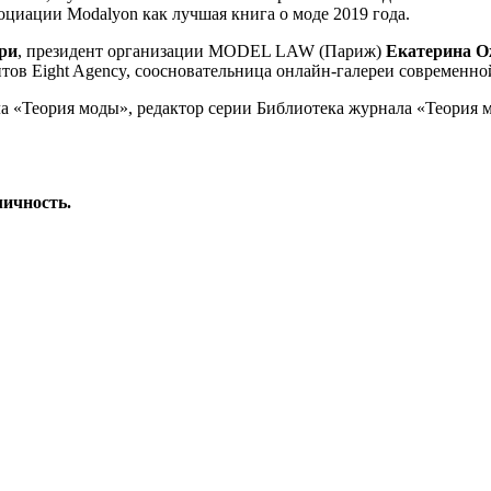
оциации Modalyon как лучшая книга о моде 2019 года.
ри
, президент организации MODEL LAW (Париж)
Екатерина
О
нтов Eight Agency, соосновательница онлайн-галереи современной
ла «Теория моды», редактор серии Библиотека журнала «Теория 
личность.