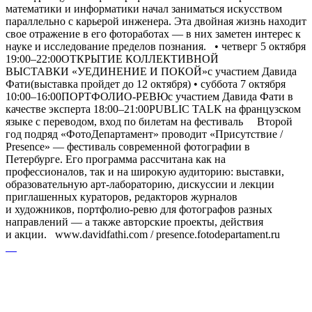
математики и информатики начал заниматься искусством
параллельно с карьерой инженера. Эта двойная жизнь находит
свое отражение в его фотоработах — в них заметен интерес к
науке и исследование пределов познания. • четверг 5 октября
19:00–22:00ОТКРЫТИЕ КОЛЛЕКТИВНОЙ
ВЫСТАВКИ «УЕДИНЕНИЕ И ПОКОЙ»с участием Давида
Фати(выставка пройдет до 12 октября) • суббота 7 октября
10:00–16:00ПОРТФОЛИО-РЕВЮс участием Давида Фати в
качестве эксперта 18:00–21:00PUBLIC TALK на французском
языке с переводом, вход по билетам на фестиваль Второй
год подряд «ФотоДепартамент» проводит «Присутствие /
Presence» — фестиваль современной фотографии в
Петербурге. Его программа рассчитана как на
профессионалов, так и на широкую аудиторию: выставки,
образовательную арт-лабораторию, дискуссии и лекции
приглашенных кураторов, редакторов журналов
и художников, портфолио-ревю для фотографов разных
направлений — а также авторские проекты, действия
и акции. www.davidfathi.com / presence.fotodepartament.ru