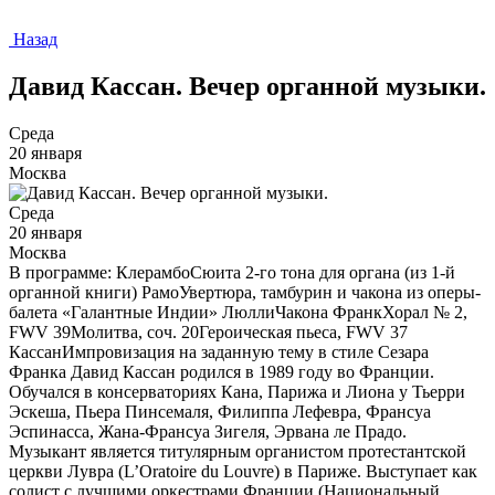
Назад
Давид Кассан. Вечер органной музыки.
Среда
20 января
Москва
Среда
20 января
Москва
В программе: КлерамбоСюита 2-го тона для органа (из 1-й
органной книги) РамоУвертюра, тамбурин и чакона из оперы-
балета «Галантные Индии» ЛюллиЧакона ФранкХорал № 2,
FWV 39Молитва, соч. 20Героическая пьеса, FWV 37
КассанИмпровизация на заданную тему в стиле Сезара
Франка Давид Кассан родился в 1989 году во Франции.
Обучался в консерваториях Кана, Парижа и Лиона у Тьерри
Эскеша, Пьера Пинсемаля, Филиппа Лефевра, Франсуа
Эспинасса, Жана-Франсуа Зигеля, Эрвана ле Прадо.
Музыкант является титулярным органистом протестантской
церкви Лувра (L’Oratoire du Louvre) в Париже. Выступает как
солист с лучшими оркестрами Франции (Национальный