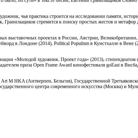
что было, по сути» в тексте песни, Евгений Гранильщиков словн
жник, чья практика строится на исследовании памяти, истори
вук, Гранильщиков стремится к поиску простых жестов и метафо
вых выставочных проектах в России, Австрии, Великобритании
йворд в Лондоне (2014), Political Populism в Кунстхалле в Вене 
нации «Молодой художник. Проект года» (2013), стипендиатом
адателем приза Open Frame Award кинофестиваля goEast в Висба
 Art M HKA (Антверпен, Бельгия), Государственной Третьяковск
осударственного центра современного искусства (Москва) и Мул