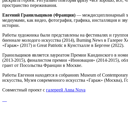
раскрыть героев. Ритуально повторяя фразу «все хорошо, все, 
пространство переживания.
Евгений Гранильщиков (Франция)
— междисциплинарный худо
медиумами, как видео, фотография, графика, инсталляция и з
истории.
Работы художника были представлены на фестивалях и группо
биеннале молодого искусства (2014), Burning News в Галерее Хе
«Гараж» (2017) и Great Patriotic в Кунстхалле в Бергене (2022).
Гранильщиков является лауреатом Премии Кандинского в номи
(2013-2015), финалистом премии «Инновация» (2014-2015), обл
грант от Посольства Франции в Москве.
Работы Евгения находятся в собраниях Museum of Contemporary
искусства, Музея современного искусства «Гараж» (Москва), Г
Совместный проект с
галереей Anna Nova