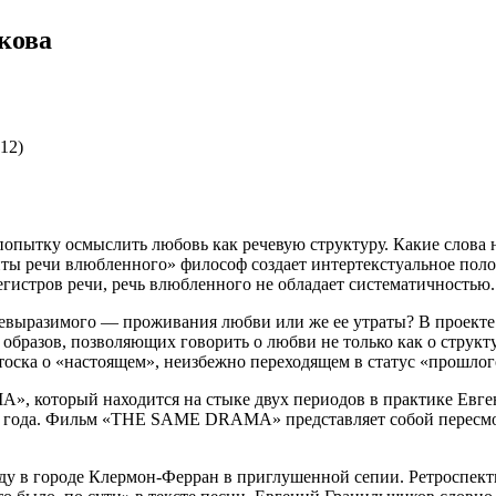
кова
12)
попытку осмыслить любовь как речевую структуру. Какие слова
енты речи влюбленного» философ создает интертекстуальное пол
 регистров речи, речь влюбленного не обладает систематичност
невыразимого — проживания любви или же ее утраты? В проекте
бразов, позволяющих говорить о любви не только как о структу
тоска о «настоящем», неизбежно переходящем в статус «прошлог
 который находится на стыке двух периодов в практике Евген
 года. Фильм «THE SAME DRAMA» представляет собой пересмот
оду в городе Клермон-Ферран в приглушенной сепии. Ретроспект