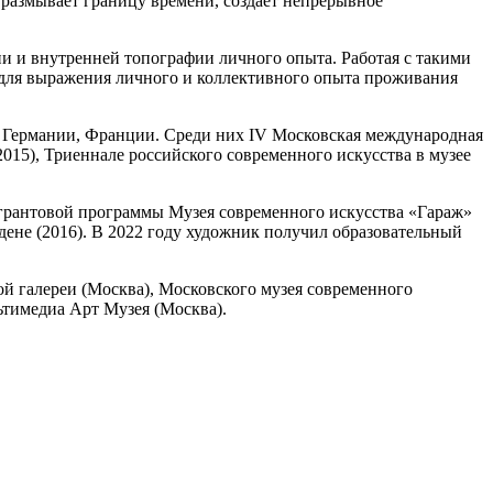
о размывает границу времени, создает непрерывное
и и внутренней топографии личного опыта. Работая с такими
р для выражения личного и коллективного опыта проживания
, Германии, Франции. Среди них IV Московская международная
(2015), Триеннале российского современного искусства в музее
 грантовой программы Музея современного искусства «Гараж»
дене (2016). В 2022 году художник получил образовательный
ой галереи (Москва), Московского музея современного
ьтимедиа Арт Музея (Москва).