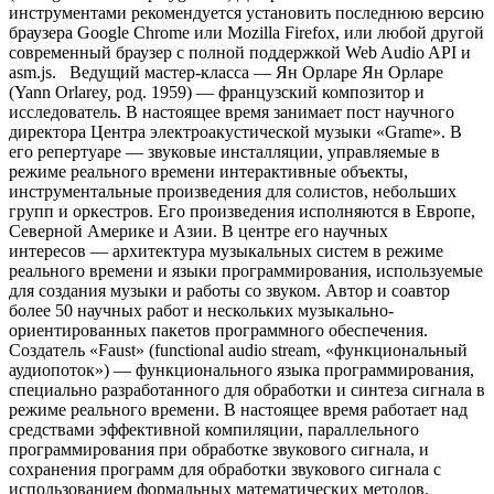
инструментами рекомендуется установить последнюю версию
браузера Google Chrome или Mozilla Firefox, или любой другой
современный браузер с полной поддержкой Web Audio API и
asm.js. Ведущий мастер-класса — Ян Орларе Ян Орларе
(Yann Orlarey, род. 1959) — французский композитор и
исследователь. В настоящее время занимает пост научного
директора Центра электроакустической музыки «Grame». В
его репертуаре — звуковые инсталляции, управляемые в
режиме реального времени интерактивные объекты,
инструментальные произведения для солистов, небольших
групп и оркестров. Его произведения исполняются в Европе,
Северной Америке и Азии. В центре его научных
интересов — архитектура музыкальных систем в режиме
реального времени и языки программирования, используемые
для создания музыки и работы со звуком. Автор и соавтор
более 50 научных работ и нескольких музыкально-
ориентированных пакетов программного обеспечения.
Создатель «Faust» (functional audio stream, «функциональный
аудиопоток») — функционального языка программирования,
специально разработанного для обработки и синтеза сигнала в
режиме реального времени. В настоящее время работает над
средствами эффективной компиляции, параллельного
программирования при обработке звукового сигнала, и
сохранения программ для обработки звукового сигнала с
использованием формальных математических методов.