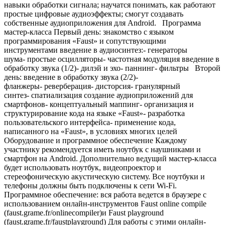
навыки обработки сигнала; научатся понимать, как работают
простые цифровые аудиоэффекты; смогут создавать
собственные аудиоприложения для Android. Программа
мастер-класса Первый день: знакомство с языком
программирования «Faust» и сопутствующими
инструментами введение в аудиосинтез:- генераторы
шума- простые осцилляторы- частотная модуляция введение в
обработку звука (1/2)- дилэй и эхо- паннинг- фильтры Второй
день: введение в обработку звука (2/2)-
фланжеры- реверберация- дисторсия- гранулярный
синтез- спатиализация создание аудиоприложений для
смартфонов- концептуальный маппинг- организация и
структурирование кода на языке «Faust»- разработка
пользовательского интерфейса- применение кода,
написанного на «Faust», в условиях многих целей
Оборудование и программное обеспечение Каждому
участнику рекомендуется иметь ноутбук с наушниками и
смартфон на Android. Дополнительно ведущий мастер-класса
будет использовать ноутбук, видеопроектор и
стереофоническую акустическую систему. Все ноутбуки и
телефоны должны быть подключены к сети Wi-Fi.
Программное обеспечение: вся работа ведется в браузере с
использованием онлайн-инструментов Faust online compile
(faust.grame.fr/onlinecompiler)и Faust playground
(faust.grame.fr/faustplayground) Для работы с этими онлайн-