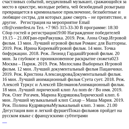
счастливых событий, неудачливый музыкант, сражающийся за
место в оркестре, молодые ребята, чей безобидный розыгрыш
превращается в криминальное приключение, беззаботные и
любящие сестры, для которых даже смерть – не препятствие, и
другие. Регистрация на мероприятие Email
cffr@centerfest.ru Тел. +7 965 315-33-30 В программе: 18:30
Сбор гостей и регистрация19:00 Награждение победителей
19.15 – 21.00Гран-приРакушка. 2019. Реж. Анна Озар.Игровой
фильм. 13 мин. Лучший игровой фильм Романс для Валторны.
2019. Реж. Ирина КирееваИгровой фильм. 14 мин. Точка
бифуркации. 2018. Реж. Леонид ГардашИгровой фильм. 20
мин. За глубокое и проникновенное раскрытие сюжета023
Москва – Париж. 2019. Реж. Милослава Выборных Игровой
фильм. 12 мин. Лучший документальный фильм Пацанчики.
2019. Реж. Кристина АлександроваДокументальный фильм.
16 мин. Лучший анимационный фильм Суета сует. 2018. Реж.
Алексей Туркус и Алексей ШелмановАнимационный фильм.
18 мин. Лучший лирический клип Au nom de / Во имя. 2019.
Реж. Олег Рогачев, Марина КудряшоваЛирический клип. 6
мин. Лучший музыкальный клип Сахар – Маша Мария. 2019.
Реж. Полина КудрявцеваМузыкальный клип. 3 мин. 21.00
Дегустация вин и легкий фуршетПоказ фильмов пройдет на
русском языке с французскими субтитрами