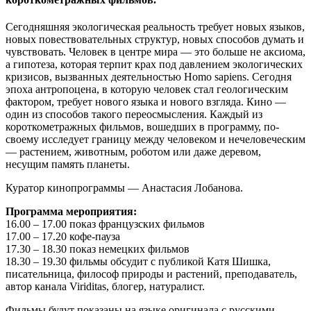
Сегодняшняя экологическая реальность требует новых языков,
новых повествовательных структур, новых способов думать и
чувствовать. Человек в центре мира — это больше не аксиома,
а гипотеза, которая терпит крах под давлением экологических
кризисов, вызванных деятельностью Homo sapiens. Сегодня
эпоха антропоцена, в которую человек стал геологическим
фактором, требует нового языка и нового взгляда. Кино —
один из способов такого переосмысления. Каждый из
короткометражных фильмов, вошедших в программу, по-
своему исследует границу между человеком и нечеловеческим
— растением, животным, роботом или даже деревом,
несущим память планеты.
Куратор кинопрограммы — Анастасия Лобанова.
Программа мероприятия:
16.00 – 17.00 показ французских фильмов
17.00 – 17.20 кофе-пауза
17.30 – 18.30 показ немецких фильмов
18.30 – 19.30 фильмы обсудит с публикой Катя Шишка,
писательница, философ природы и растений, преподаватель,
автор канала Viriditas, блогер, натуралист.
Фильмы будут показаны на языке оригинала с русскими