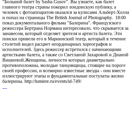
"Большой балет by Sasha Gusov". Вы узнаете, как балет
главного театра страны покорил лондонскую публику, а
человек с фотоаппаратом оказался за кулисами Альберт-Холла
и попал на страницы The British Journal of Photography. 18:00
показ документального фильма "Балерина". Французского
режиссера Бертрана Нормана интересовало, что скрывается за
занавесом, который отделяет зрителя и артиста балета. Эти
поиски привели его в Мариинский театр, который в течение
столетий видел расцвет неординарных хореографов и
исполнителей. Здесь режиссер встретился с начинающими
артистками балета, а также со Светланой Захаровой и Дианой
Вишневой.Женщины, личности которых диаметрально
противоположны, молодые танцовщицы, стоящие на пороге
своей профессии, и всемирно известные звезды - они вместе
иллюстрируют этапы и фундаментальные постулаты жизни
балерины. http://lumiere.ru/events/id-749/