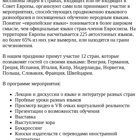
миллионы людей в странах, входящих или не входящих в
Совет Европы, организуют сами или принимают участие в
мероприятиях, способствующих продвижению языкового
разнообразия и посвященных обучению неродным языкам.
Понятие «европейские языки» понимается в более широком
смысле, чем официальные языки стран-членов Евросоюза. На
территории Европы насчитывается 225 автохтонных языков,
но более 65% из них уже вымерли, или находятся на грани
исчезновения.
В нашем празднике примут участие 12 стран, которые
познакомят гостей со своими языками: Венгрия, Германия,
Греция, Испания, Италия, Кипр, Нидерланды, Норвегия,
Польша, Словакия, Франция, Швейцария.
В программе мероприятия:
Лекции и дискуссии о языке и литературе разных стран
Пробные уроки разных языков
Просмотр видео в VR очках виртуальной реальности
Презентации о возможностях обучения
Выcтавка
Выступление хора
Буккроссинг
Киоски издательств с переводами иностранной
литературы