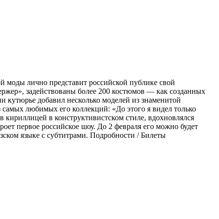
кой моды лично представит российской публике свой
Бержер», задействованы более 200 костюмов — как созданных
ии кутюрье добавил несколько моделей из знаменитой
 самых любимых его коллекций: «До этого я видел только
укв кириллицей в конструктивистском стиле, вдохновлялся
роет первое российское шоу. До 2 февраля его можно будет
цузском языке с субтитрами. Подробности / Билеты