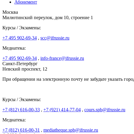
Абонемент
Москва
Милютинский переулок, дом 10, строение 1
Курсы / Экзамены:
+7 495 902-69-34
,
scc@ifrussie.ru
Медиатека:
+7 495 902-69-34
,
info-france@ifrussie.ru
Санкт-Петербург
Невский проспект, 12
При обращении на электронную почту не забудьте указать горо
Курсы / Экзамены:
+7 (812) 616-00-33
,
+7 (921) 414-77-04
,
cours.spb@ifrussie.ru
Медиатека:
+7 (812) 616-00-31
,
mediatheque.spb@ifrussie.ru