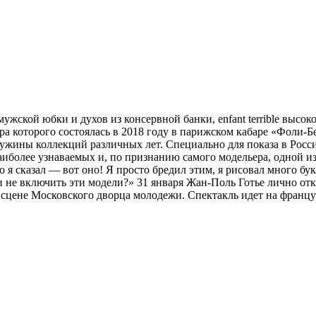
ужской юбки и духов из консервной банки, enfant terrible высо
ера которого состоялась в 2018 году в парижском кабаре «Фоли-
ужины коллекций различных лет. Специально для показа в Росс
иболее узнаваемых и, по признанию самого модельера, одной из
то я сказал — вот оно! Я просто бредил этим, я рисовал много б
и не включить эти модели?» 31 января Жан-Поль Готье лично отк
на сцене Московского дворца молодежи. Спектакль идет на фран