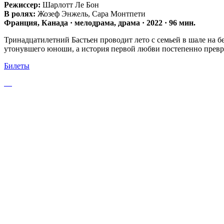
Режиссер:
Шарлотт Ле Бон
В ролях:
Жозеф Энжель, Сара Монтпети
Франция, Канада · мелодрама, драма · 2022 · 96 мин.
Тринадцатилетний Бастьен проводит лето с семьей в шале на бе
утонувшего юноши, а история первой любви постепенно превра
Билеты