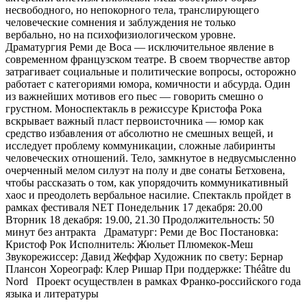
несвободного, но непокорного тела, транслирующего
человеческие сомнения и заблуждения не только
вербально, но на психофизиологическом уровне.
Драматургия Реми де Воса — исключительное явление в
современном французском театре. В своем творчестве автор
затрагивает социальные и политические вопросы, осторожно
работает с категориями юмора, комичности и абсурда. Один
из важнейших мотивов его пьес — говорить смешно о
грустном. Моноспектакль в режиссуре Кристофа Рока
вскрывает важный пласт первоисточника — юмор как
средство избавления от абсолютно не смешных вещей, и
исследует проблему коммуникации, сложные лабиринты
человеческих отношений. Тело, замкнутое в недвусмысленно
очерченный мелом силуэт на полу и две сонаты Бетховена,
чтобы рассказать о том, как упорядочить коммуникативный
хаос и преодолеть вербальное насилие. Спектакль пройдет в
рамках фестиваля NET Понедельник 17 декабря: 20.00
Вторник 18 декабря: 19.00, 21.30 Продолжительность: 50
минут без антракта Драматург: Реми де Вос Постановка:
Кристоф Рок Исполнитель: Жюльет Плюмекок-Меш
Звукорежиссер: Давид Жеффар Художник по свету: Бернар
Плансон Хореограф: Клер Ришар При поддержке: Théâtre du
Nord Проект осуществлен в рамках Франко-российского года
языка и литературы