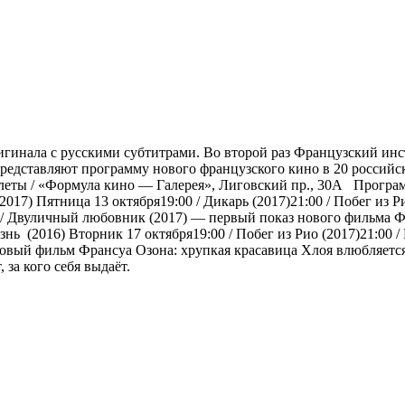
инала с русскими субтитрами. Во второй раз Французский инст
едставляют программу нового французского кино в 20 российск
еты / «Формула кино — Галерея», Лиговский пр., 30А Программа
2017) Пятница 13 октября19:00 / Дикарь (2017)21:00 / Побег из Р
0 / Двуличный любовник (2017) — первый показ нового фильма 
нь (2016) Вторник 17 октября19:00 / Побег из Рио (2017)21:00 /
 фильм Франсуа Озона: хрупкая красавица Хлоя влюбляется в 
 за кого себя выдаёт.