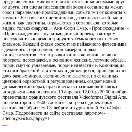
представленные микроистории кажутся независимыми друг
от друга, эти сцены повседневной жизни соединены между
собой параллельно происходящими событиями от комнаты к
комнате. Безо всяких причинно-следственных связей наши
жизни, как архетипы, отражаются в сети знаков, которые
видны только снаружи. - Анн-Софи Эмар, «Происхождение»»
«Происхождение» - мультимедийный проект, в котором
последовательно демонстрируются семь коротких немых
фильмов. Каждый фильм состоит из пейзажного фотоснимка,
сделанного старой пленочной камерой, и ряда
кинофрагментов. Эти отрывки кино – короткие вставки,
портреты персонажей, в основном женских, летучие образы,
порой смутно узнаваемые, порой неизвестные. Комбинация
этих изображений, статичных и движущихся, пришедших из
двух разных миров, различных по фактуре, но связанных
цветовой обработкой и ретушированием, создает новый
динамический образ, практически утрачивающий связь с
исходными компонентами. 19 апреля с 12.00 до 20.00 пройдет
презентация французского фестиваля Videoformes Digital Arts,
после которой в 19.00 состоится встреча с директором
фестиваля Габриэлем Сушейром и художницей Анн-Софи
Эмар. Подробности на сайте фестиваля: http://now-
after.org/seichas.php?y=1