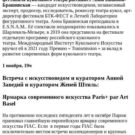
Брашинская
— кандидат искусствоведения, независимый
эксперт, продюсер, исследователь, режиссер театра кукол, арт-
директор фестиваля БТК-ФЕСТ и Летней Лаборатории
фигуративного театра. Анна Брашинская преподавала в
E.S.N.A.M.. Её спектакли неоднократно показывались в
Шарлевиль-Мезьере, в 2019 она представила на фестивале
отдельную программу российского кукольного
театра. Международный Институт Кукольного Искусства
вручил ей в 2021 году Премию « Transmission » за вклад в
развитие современных форм кукольного театра.
1 ноября, 19ч
Встреча с искусствоведом и куратором Анной
Заведий и куратором Женей Штиль:
Ярмарка современного искусства Paris+ par Art
Basel
На протяжении последних пятидесяти лет в октябре Париж
принимал главнейшую европейскую ярмарку современного
искусства FIAC. Если в первые годы FIAC была
исключительно местом встречи коллекционеров и крупных