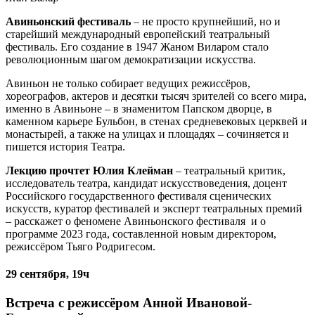
Авиньонский фестиваль
– не просто крупнейший, но и
старейший международный европейский театральный
фестиваль. Его создание в 1947 Жаном Виларом стало
революционным шагом демократизации искусcтва.
Авиньон не только собирает ведущих режиссёров,
хореографов, актеров и десятки тысяч зрителей со всего мира,
именно в Авиньоне – в знаменитом Папском дворце, в
каменном карьере Бульбон, в стенах средневековых церквей и
монастырей, а также на улицах и площадях – сочиняется и
пишется история Театра.
Лекцию прочтет Юлия Клейман
– театральный критик,
исследователь театра, кандидат искусствоведения, доцент
Российского государственного фестиваля сценических
искусств, куратор фестивалей и эксперт театральных премий
– расскажет о феномене Авиньонского фестиваля и о
программе 2023 года, составленной новым директором,
режиссёром Тьяго Родригесом.
29 сентября, 19ч
Встреча с режиссёром Анной Ивановой-