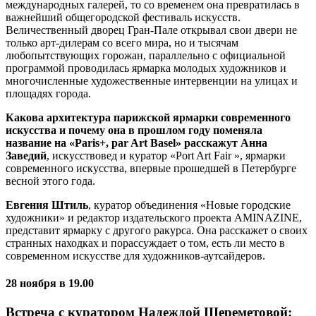
международных галерей, то со временем она превратилась в
важнейший общегородской фестиваль искусств.
Величественный дворец Гран-Пале открывал свои двери не
только арт-дилерам со всего мира, но и тысячам
любопытствующих горожан, параллельно с официальной
программой проводилась ярмарка молодых художников и
многочисленные художественные интервенции на улицах и
площадях города.
Какова архитектура парижской ярмарки современного
искусства и почему она в прошлом году поменяла
название на «Paris+, par Art Basel» расскажут Анна
Заведий
, искусствовед и куратор «Port Art Fair », ярмарки
современного искусства, впервые прошедшей в Петербурге
весной этого года.
Евгения Штиль
, куратор объединения «Новые городские
художники» и редактор издательского проекта AMINAZINE,
представит ярмарку с другого ракурса. Она расскажет о своих
странных находках и порассуждает о том, есть ли место в
современном искусстве для художников-аутсайдеров.
28 ноября в 19.00
Встреча с куратором Надеждой Шереметовой: