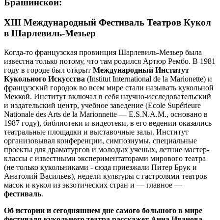
Брашинской:
XIII Международный Фестиваль Театров Кукол
в Шарлевиль-Мезьер
Когда-то французская провинция Шарлевиль-Мезьер была
известна только потому, что там родился Артюр Рембо. В 1981
году в городе был открыт
Международный Институт
Кукольного Искусства
(Institut International de la Marionette) и
французский городок во всем мире стали называть кукольной
Меккой. Институт включал в себя научно-исследовательский
и издательский центр, учебное заведение (Ecole Supérieure
Nationale des Arts de la Marionnette — E.S.N.A.M., основано в
1987 году), библиотеки и видеотеки, в его ведении оказались
театральные площадки и выставочные залы. Институт
организовывал конференции, симпозиумы, специальные
проекты для драматургов и молодых ученых, летние мастер-
классы с известными экспериментаторами мирового театра
(не только кукольниками - сюда приезжали Питер Брук и
Анатолий Васильев), недели культуры с гастролями театров
масок и кукол из экзотических стран и — главное —
фестиваль
.
Об истории и сегодняшнем дне самого большого в мире
фестиваля кукольного театра расскажет Анна Иванова-