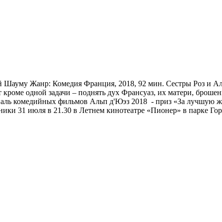
 Шауму Жанр: Комедия Франция, 2018, 92 мин. Сестры Роз и Али
кроме одной задачи – поднять дух Франсуаз, их матери, брошен
ль комедийных фильмов Альп д'Юэз 2018 - приз «За лучшую же
ьники 31 июля в 21.30 в Летнем кинотеатре «Пионер» в парке Г