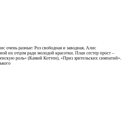
с очень разные: Роз свободная и заводная, Алис
ной их отцом ради молодой красотки. План сестер прост –
нскую роль» (Камий Коттен), «Приз зрительских симпатий».
орького