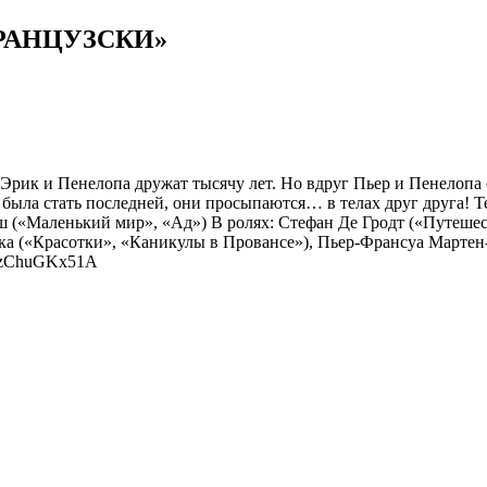
РАНЦУЗСКИ»
 и Эрик и Пенелопа дружат тысячу лет. Но вдруг Пьер и Пенелопа
была стать последней, они просыпаются… в телах друг друга! Т
ш («Маленький мир», «Ад») В ролях: Стефан Де Гродт («Путешес
ка («Красотки», «Каникулы в Провансе»), Пьер-Франсуа Мартен
be/6zChuGKx51A