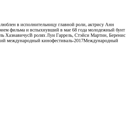
влюблен в исполнительницу главной роли, актрису Анн
прием фильма и вспыхнувший в мае 68 года молодежный бунт
ь ХазнавичусВ ролях Луи Гаррель, Стэйси Мартин, Беренис
ский международный кинофестиваль-2017Международный