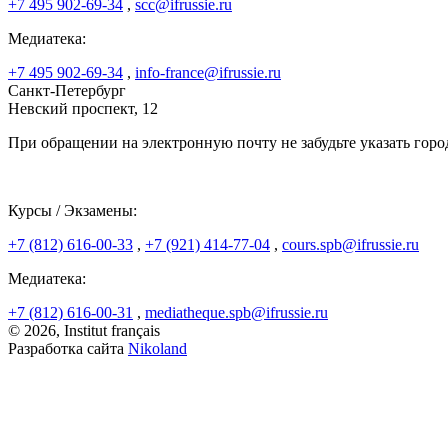
+7 495 902-69-34
,
scc@ifrussie.ru
Медиатека:
+7 495 902-69-34
,
info-france@ifrussie.ru
Санкт-Петербург
Невский проспект, 12
При обращении на электронную почту не забудьте указать горо
Курсы / Экзамены:
+7 (812) 616-00-33
,
+7 (921) 414-77-04
,
cours.spb@ifrussie.ru
Медиатека:
+7 (812) 616-00-31
,
mediatheque.spb@ifrussie.ru
© 2026, Institut français
Разработка сайта
Nikoland