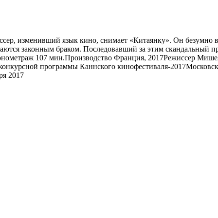
ссер, изменивший язык кино, снимает «Китаянку». Он безумно 
четаются законным браком. Последовавший за этим скандальный 
онометраж 107 мин.Производство Франция, 2017Режиссер Мишел
 конкурсной программы Каннского кинофестиваля-2017Москов
ря 2017