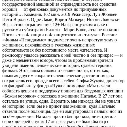
государственной машиной за справедливость все средства
хороши — от фейковых документов до придуманных
историй… Комедия. 102 мин. 2019 Режиссер: Луи-Жюльен
Пети В ролях: Одре Лами, Корин Мазьеро, Ноэми Львовски
Возрастное ограничение: 12+ На французском языке с
русскими субтитрами Билеты Мари Ваше, атташе по кино
Посольства Франции и Французского института в России:
«Фильм «Невидимые» поднимает очень непростую тему о
женщинах, находящихся в тяжелых жизненных
обстоятельствах без постоянного места жительства. И
режиссеру удалось рассказать о ней честно и без прикрас — и
даже с элементами юмора, чтобы за проблемами зрители
увидели именно человеческие истории, судьбы героинь
фильма. Это фильм о людях и человечности, о том как,
помогая другим сохранить человеческое достоинство, ты
сохраняешь его прежде всего в себе». Софья Жукова, директор
по фандрайзингу фонда «Нужна помощь»: «Мы начали
собирать деньги в поддержку приюта для бездомных женщин
«Божьи коровки» с рассказа о женщине Наталье. В 27 лет она
осталась на улице, одна. Вероятно, мы никогда бы не узнали
ее историю, если бы не приют для женщин, куда Наталью
отвезли после больницы, где ей ампутировали пальцы ног из-
за обморожения. Наталья просто бы пропала, не встретила
своих дочерей спустя 17 лет разлуки, не было бы игр с
внуками и пирожков. Ничего не было бы. Просто исчезла.