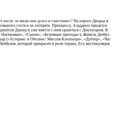
т после «и жили они долго и счастливо»? На пороге Дворца в
езваного гостя и не потерять Принцессу, Аладдину придется
риятеля Джина и уже вместе с ним сразиться с Диктатором. В
нь Насекомых», «Сынок», «Безумные преподы»), Жамель Деббуз
уар («Астерикс и Обеликс: Миссия Клеопатра», «Дублер», «Час
еббузом, который прекрасен в роли тирана. Его жестикуляция