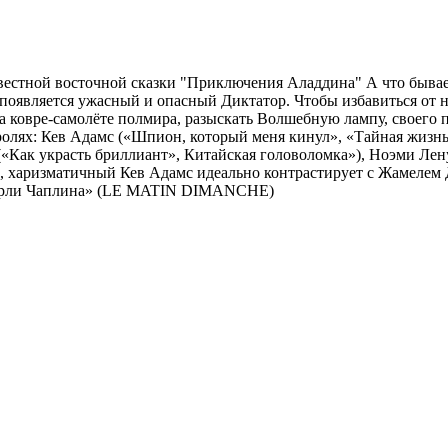
вестной восточной сказки "Приключения Аладдина" А что бывае
появляется ужасный и опасный Диктатор. Чтобы избавиться от н
а ковре-самолёте полмира, разыскать Волшебную лампу, своего п
 ролях: Кев Адамс («Шпион, который меня кинул», «Тайная жиз
(«Как украсть бриллиант», Китайская головоломка»), Ноэми Лен
, харизматичный Кев Адамс идеально контрастирует с Жамелем Д
 Чарли Чаплина» (LE MATIN DIMANCHE)