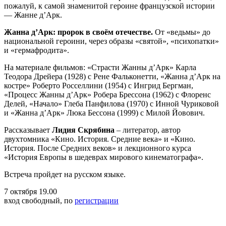
пожалуй, к самой знаменитой героине французской истории
— Жанне д’Арк.
Жанна д’Арк: пророк в своём отечестве.
От «ведьмы» до
национальной героини, через образы «святой», «психопатки»
и «гермафродита».
На материале фильмов: «Страсти Жанны д’Арк» Карла
Теодора Дрейера (1928) с Рене Фальконетти, «Жанна д’Арк на
костре» Роберто Росселлини (1954) с Ингрид Бергман,
«Процесс Жанны д’Арк» Робера Брессона (1962) с Флоренс
Делей, «Начало» Глеба Панфилова (1970) с Инной Чуриковой
и «Жанна д’Арк» Люка Бессона (1999) с Милой Йовович.
Рассказывает
Лидия Скрябина
– литератор, автор
двухтомника «Кино. История. Средние века» и «Кино.
История. После Средних веков» и лекционного курса
«История Европы в шедеврах мирового кинематографа».
Встреча пройдет на русском языке.
7 октября 19.00
вход свободный, по
регистрации