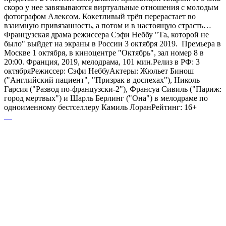
скоро у нее завязываются виртуальные отношения с молодым
фотографом Алексом. Кокетливый трёп перерастает во
взаимную привязанность, а потом и в настоящую страсть…
Французская драма режиссера Сэфи Неббу "Та, которой не
было" выйдет на экраны в России 3 октября 2019. Премьера в
Москве 1 октября, в киноцентре "Октябрь", зал номер 8 в
20:00. Франция, 2019, мелодрама, 101 мин.Релиз в РФ: 3
октябряРежиссер: Сэфи НеббуАктеры: Жюльет Бинош
("Английский пациент", "Призрак в доспехах"), Николь
Гарсия ("Развод по-французски-2"), Франсуа Сивиль ("Париж:
город мертвых") и Шарль Берлинг ("Она") в мелодраме по
одноименному бестселлеру Камиль ЛоранРейтинг: 16+