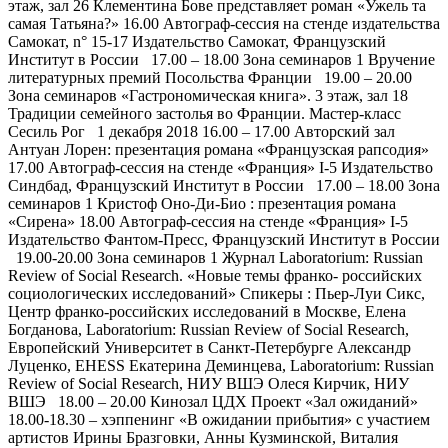
этаж, зал 26 Клементина Бове представляет роман «Ужель та
самая Татьяна?» 16.00 Автограф-сессия на стенде издательства
Самокат, n° 15-17 Издательство Самокат, Французский
Институт в России 17.00 – 18.00 Зона семинаров 1 Вручение
литературных премий Посольства Франции 19.00 – 20.00
Зона семинаров «Гастрономическая книга». 3 этаж, зал 18
Традиции семейного застолья во Франции. Мастер-класс
Сесиль Рог 1 декабря 2018 16.00 – 17.00 Авторский зал
Антуан Лорен: презентация романа «Французская рапсодия»
17.00 Автограф-сессия на стенде «Франция» I-5 Издательство
Синдбад, Французский Институт в России 17.00 – 18.00 Зона
семинаров 1 Кристоф Оно-Ди-Био : презентация романа
«Сирена» 18.00 Автограф-сессия на стенде «Франция» I-5
Издательство Фантом-Пресс, Французский Институт в России
19.00-20.00 Зона семинаров 1 Журнал Laboratorium: Russian
Review of Social Research. «Новые темы франко- российских
социологических исследований» Спикеры : Пьер-Луи Сикс,
Центр франко-российских исследований в Москве, Елена
Богданова, Laboratorium: Russian Review of Social Research,
Европейский Университет в Санкт-Петербурге Александр
Луценко, EHESS Екатерина Деминцева, Laboratorium: Russian
Review of Social Research, НИУ ВШЭ Олеся Кирчик, НИУ
ВШЭ 18.00 – 20.00 Кинозал ЦДХ Проект «Зал ожиданий»
18.00-18.30 – хэппенинг «В ожидании прибытия» с участием
артистов Ирины Бразговки, Анны Кузминской, Виталия