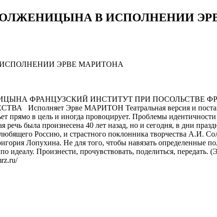
 СОЛЖЕНИЦЫНА В ИСПОЛНЕНИИ ЭР
НИЦЫНА ФРАНЦУЗСКИЙ ИНСТИТУТ ПРИ ПОСОЛЬСТВЕ ФР
полняет Эрве МАРИТОН Театральная версия и постанов
ет прямо в цель и иногда провоцирует. Проблемы идентичности 
 речь была произнесена 40 лет назад, но и сегодня, в дни праз
, любящего Россию, и страстного поклонника творчества А.И. С
ригория Лопухина. Не для того, чтобы навязать определенные пол
 по идеалу. Произнести, прочувствовать, поделиться, передать.
z.ru/