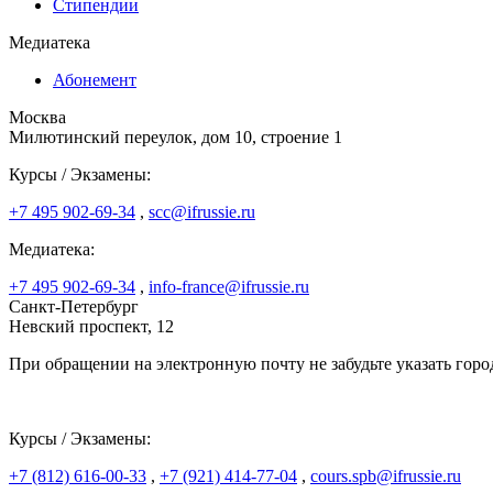
Стипендии
Медиатека
Абонемент
Москва
Милютинский переулок, дом 10, строение 1
Курсы / Экзамены:
+7 495 902-69-34
,
scc@ifrussie.ru
Медиатека:
+7 495 902-69-34
,
info-france@ifrussie.ru
Санкт-Петербург
Невский проспект, 12
При обращении на электронную почту не забудьте указать горо
Курсы / Экзамены:
+7 (812) 616-00-33
,
+7 (921) 414-77-04
,
cours.spb@ifrussie.ru