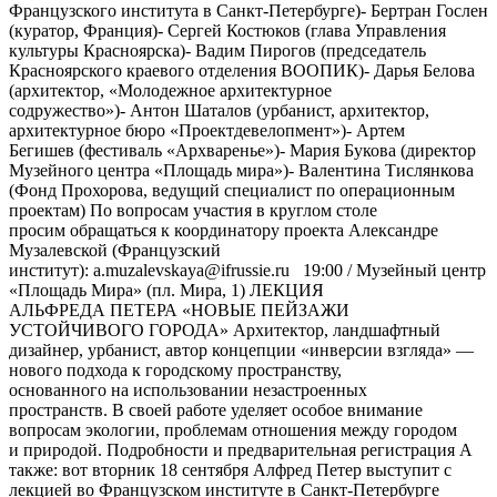
Французского института в Санкт-Петербурге)- Бертран Гослен
(куратор, Франция)- Сергей Костюков (глава Управления
культуры Красноярска)- Вадим Пирогов (председатель
Красноярского краевого отделения ВООПИК)- Дарья Белова
(архитектор, «Молодежное архитектурное
содружество»)- Антон Шаталов (урбанист, архитектор,
архитектурное бюро «Проектдевелопмент»)- Артем
Бегишев (фестиваль «Архваренье»)- Мария Букова (директор
Музейного центра «Площадь мира»)- Валентина Тислянкова
(Фонд Прохорова, ведущий специалист по операционным
проектам) По вопросам участия в круглом столе
просим обращаться к координатору проекта Александре
Музалевской (Французский
институт): a.muzalevskaya@ifrussie.ru 19:00 / Музейный центр
«Площадь Мира» (пл. Мира, 1) ЛЕКЦИЯ
АЛЬФРЕДА ПЕТЕРА «НОВЫЕ ПЕЙЗАЖИ
УСТОЙЧИВОГО ГОРОДА» Архитектор, ландшафтный
дизайнер, урбанист, автор концепции «инверсии взгляда» —
нового подхода к городскому пространству,
основанного на использовании незастроенных
пространств. В своей работе уделяет особое внимание
вопросам экологии, проблемам отношения между городом
и природой. Подробности и предварительная регистрация А
также: вот вторник 18 сентября Алфред Петер выступит с
лекцией во Французском институте в Санкт-Петербурге