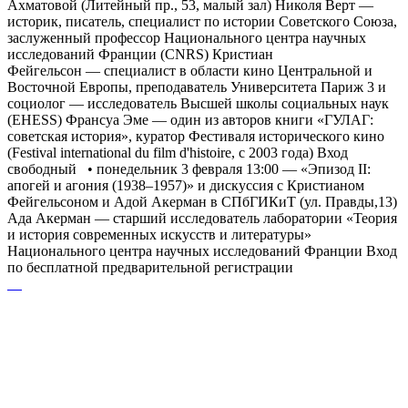
Ахматовой (Литейный пр., 53, малый зал) Николя Верт —
историк, писатель, специалист по истории Советского Союза,
заслуженный профессор Национального центра научных
исследований Франции (CNRS) Кристиан
Фейгельсон — специалист в области кино Центральной и
Восточной Европы, преподаватель Университета Париж 3 и
социолог — исследователь Высшей школы социальных наук
(EHESS) Франсуа Эме — один из авторов книги «ГУЛАГ:
советская история», куратор Фестиваля исторического кино
(Festival international du film d'histoire, с 2003 года) Вход
свободный • понедельник 3 февраля 13:00 — «Эпизод II:
апогей и агония (1938–1957)» и дискуссия с Кристианом
Фейгельсоном и Адой Акерман в СПбГИКиТ (ул. Правды,13)
Ада Акерман — старший исследователь лаборатории «Теория
и история современных искусств и литературы»
Национального центра научных исследований Франции Вход
по бесплатной предварительной регистрации