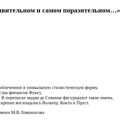
 удивительном и самом поразительном…»
 облеченное в уникальную стилистическую форму.
стра финансов Фуке),
 В переписке мадам де Севинье фигурируют такие имена,
скренне восхищались Вольтер, Кокто и Пруст.
 имени М.В.Ломоносова