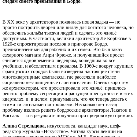
следам своего пребывания в Бордо.
В ХХ веке у архитекторов появилась новая задача — не
просто построить дворец или виллу для богатого человека, но
обеспечить жильём тысячи людей и сделать это жильё
доступным. В частности, великий архитектор Ле Корбюзье в
1920-е спроектировал поселок в пригороде Бордо,
предназначенный для рабочих и их семей. Это был заказ
сахарного магната Анри Фрюже, и получившийся проект
считается одновременно шедевром, вошедшим во все
учебники, и абсолютным провалом. В 1960-е вокруг крупных
французских городов были возведены настоящие стены —
многоквартирные комплексы, где расселяли наиболее
социально незащищенные слои населения. Очень скоро тем
же архитекторам, что проектировали это жильё, пришлось
решать проблему сегрегации и растущей преступности в этих
кварталах, и, в целом, придумывать, что же теперь делать с
этими гигантскими постройками. Несколько лет назад
проблему взялись решать бордосские архитекторы Лакатон и
Вассаль — и в результате получили притцкеровскую премию.
Алина Стрельцова,
искусствовед, кандидат наук, шеф-
редактор журнала «Искусство». Читала курсы лекций на
факультете журналистики МГУ им. М.В. Ломоносова, в